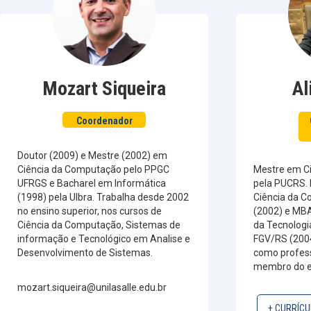
Mozart Siqueira
Al
Coordenador
Doutor (2009) e Mestre (2002) em
Ciência da Computação pelo PPGC
Mestre em C
UFRGS e Bacharel em Informática
pela PUCRS.
(1998) pela Ulbra. Trabalha desde 2002
Ciência da 
no ensino superior, nos cursos de
(2002) e MBA
Ciência da Computação, Sistemas de
da Tecnologi
informação e Tecnológico em Analise e
FGV/RS (2004
Desenvolvimento de Sistemas.
como profess
membro do es
mozart.siqueira@unilasalle.edu.br
+ CURRÍCU