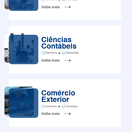
Saiba mais
Ciências
Contábeis
8 Semestres
Bacharelado
Saiba mais
Comércio
Exterior
4 semestres
Tecnológico
Saiba mais