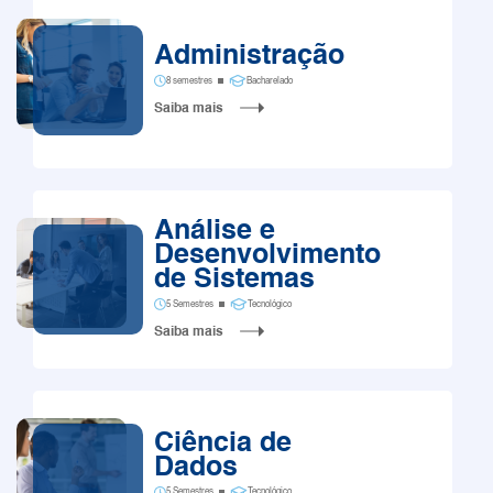
Administração
8 semestres
Bacharelado
Saiba mais
Análise e
Desenvolvimento
de Sistemas
5 Semestres
Tecnológico
Saiba mais
Ciência de
Dados
5 Semestres
Tecnológico