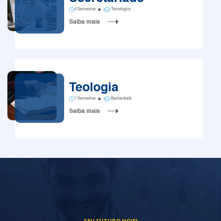
4 Semestres
Tecnológico
Saiba mais
Teologia
7 Semestres
Bacharelado
Saiba mais
SEU FUTURO HOJE!