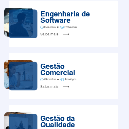
Engenharia de
Software
8 semestres
Bacharelado
Saiba mais
Gestão
Comercial
4 Semestres
Tecnológico
Saiba mais
Gestão da
Qualidade