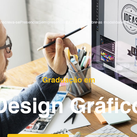
Inscreva-se
Presencial
Semipresencial
EAD Online
Sobre as modalidades
Teste 
Graduação em
Design Gráfic