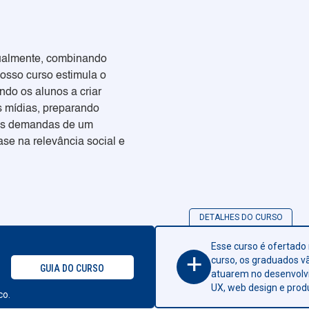
sualmente, combinando
 Nosso curso estimula o
ndo os alunos a criar
s mídias, preparando
r as demandas de um
se na relevância social e
DETALHES DO CURSO
Esse curso é ofertado 
+
curso, os graduados v
GUIA DO CURSO
atuarem no desenvolvi
UX, web design e produ
co.