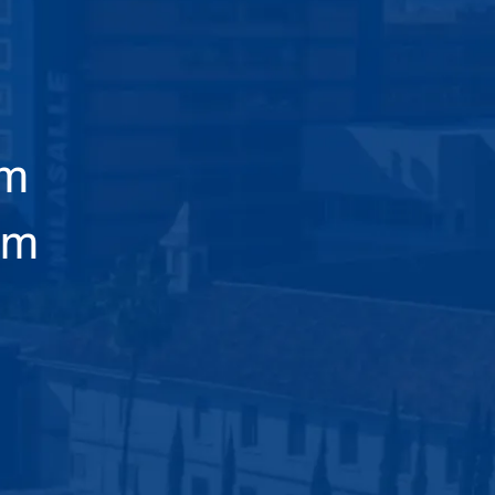
am
em