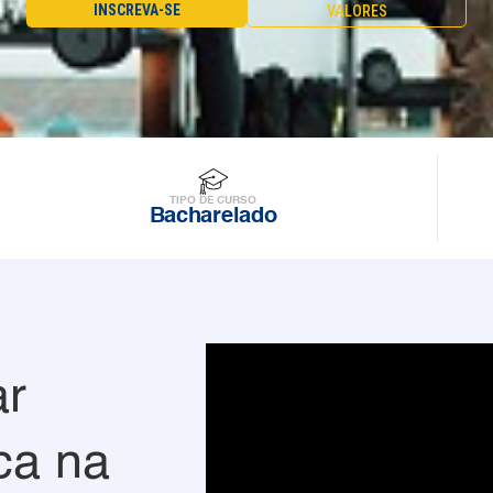
INSCREVA-SE
VALORES
TIPO DE CURSO
Bacharelado
ar
ca na