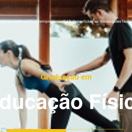
Inscreva-se
Presencial
Semipresencial
EAD Online
Sobre as modalidades
Teste 
Graduação em
ducação Físi