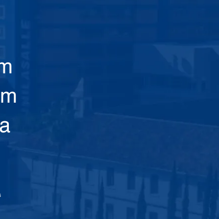
am
em
ca
s