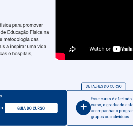
?
física para promover
o de Educação Física na
 e metodologia das
ais a inspirar uma vida
cas e hospitais,
DETALHES DO CURSO
to
Esse curso é ofertado 
+
curso, o graduado esta
da
GUIA DO CURSO
acompanhar o programa
s
grupos ou indivíduos.
.