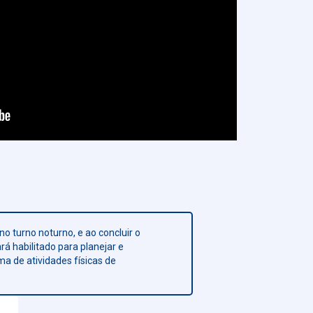
no turno noturno, e ao concluir o
rá habilitado para planejar e
 de atividades físicas de