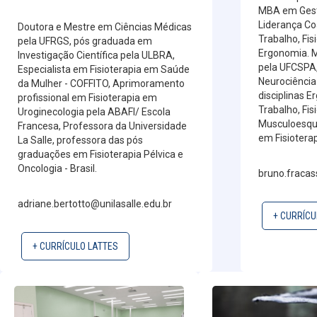
MBA em Gest
Liderança Co
Doutora e Mestre em Ciências Médicas
Trabalho, Fi
pela UFRGS, pós graduada em
Ergonomia. 
Investigação Científica pela ULBRA,
pela UFCSPA
Especialista em Fisioterapia em Saúde
Neurociência
da Mulher - COFFITO, Aprimoramento
disciplinas E
profissional em Fisioterapia em
Trabalho, Fis
Uroginecologia pela ABAFI/ Escola
Musculoesque
Francesa, Professora da Universidade
em Fisioterap
La Salle, professora das pós
graduações em Fisioterapia Pélvica e
Oncologia - Brasil.
bruno.fracas
adriane.bertotto@unilasalle.edu.br
+ CURRÍCU
+ CURRÍCULO LATTES