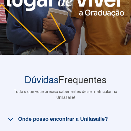
Aproveite todas as vantagens de ser aluno Unilasalle. As vagas
são limitadas e essa é a última oportunidade para ingressar este
Dúvidas
Frequentes
ano.
Tudo o que você precisa saber antes de se matricular na
Unilasalle!
keyboard_arrow_down
Onde posso encontrar a Unilasalle?