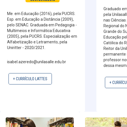
Graduado em 
Me. em Educação (2016), pela PUCRS.
pela Unilasa
Esp. em Educação a Distância (2009),
nas Ciências
pelo SENAC. Graduada em Pedagogia -
Regional do 
Multimeios e Informática Educativa
Grande do Su
(2005), pela PUCRS. Especialização em
Educação pel
Alfabetização e Letramento, pela
Católica do 
Uniritter - 2020/2021.
Reitor da Uni
permanente 
professor no
isabel.azeredo@unilasalle.edu.br
dessa mesma 
+ CURRÍCULO LATTES
+ CURRÍCU