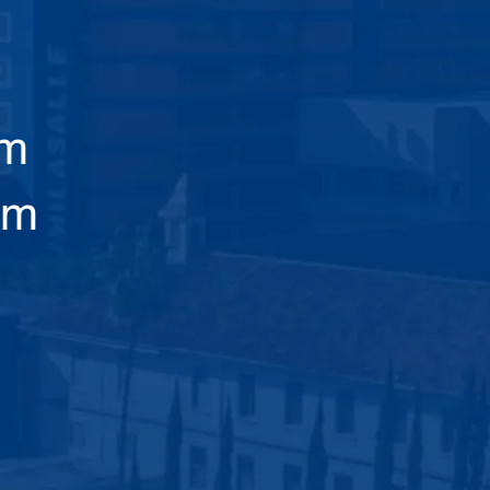
am
em