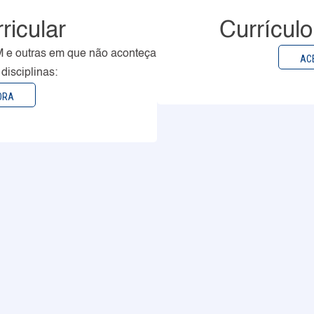
ricular
Currícul
M e outras em que não aconteça
AC
disciplinas:
ORA