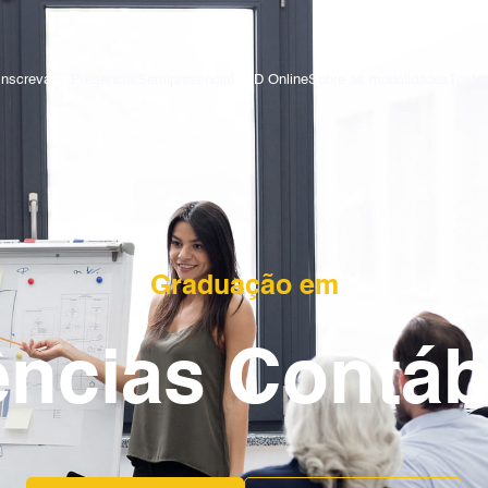
Inscreva-se
Presencial
Semipresencial
EAD Online
Sobre as modalidades
Teste 
Graduação em
ências Contáb