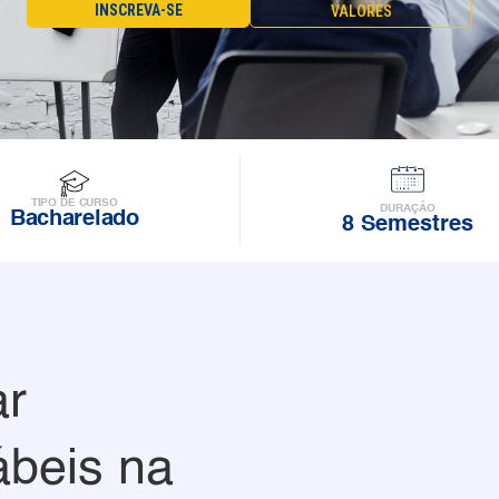
INSCREVA-SE
VALORES
TIPO DE CURSO
DURAÇÃO
Bacharelado
8 Semestres
ar
ábeis na