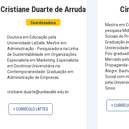
Cristiane Duarte de Arruda
Ci
Coordenadora
Mestra em C
pesquisa Mid
Sociais do P
Doutora em Educação pela
Graduação e
Universidade LaSalle. Mestre em
Universidade 
Administração - Pesquisadora na Linha
Pós-graduad
de Sustentabilidade em Organizações.
Mercado pela
Especialista em Marketing. Especialista
Propaganda e
em Docência Universitária na
Alegre. Bac
Contemporaneidade. Graduação em
Social com H
Administração de Empresas.
pela Univers
Sinos.
cristiane.duarte@unilasalle.edu.br
+ CURRÍCU
+ CURRÍCULO LATTES