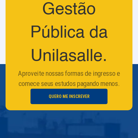
Gestão
Pública da
Unilasalle.
Aproveite nossas formas de ingresso e
comece seus estudos pagando menos.
QUERO ME INSCREVER