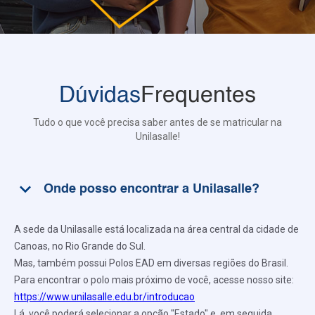
Dúvidas
Frequentes
Tudo o que você precisa saber antes de se matricular na
Unilasalle!
keyboard_arrow_down
Onde posso encontrar a Unilasalle?
A sede da Unilasalle está localizada na área central da cidade de
Canoas, no Rio Grande do Sul.
Mas, também possui Polos EAD em diversas regiões do Brasil.
Para encontrar o polo mais próximo de você, acesse nosso site:
https://www.unilasalle.edu.br/introducao
Lá, você poderá selecionar a opção "Estado" e, em seguida,