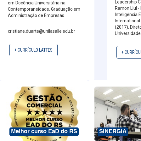
Leadership Co
em Docência Universitária na
Ramon Llul -
Contemporaneidade. Graduação em
Inteligência 
Administração de Empresas.
Internationa
(2017). Dire
cristiane.duarte@unilasalle.edu.br
Universidade 
+ CURRÍCULO LATTES
+ CURRÍCU
Melhor curso EaD do RS
SINERGIA