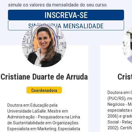
simule os valores da mensalidade do seu curso.
INSCREVA-SE
SIMULE SUA MENSALIDADE
Cristiane Duarte de Arruda
Cris
Coordenadora
Doutora em 
(PUC/RS), m
Negócios - M
Doutora em Educação pela
especialista
Universidade LaSalle. Mestre em
2006) e gra
Administração - Pesquisadora na Linha
Social - Rela
de Sustentabilidade em Organizações.
2002). Certif
Especialista em Marketing. Especialista