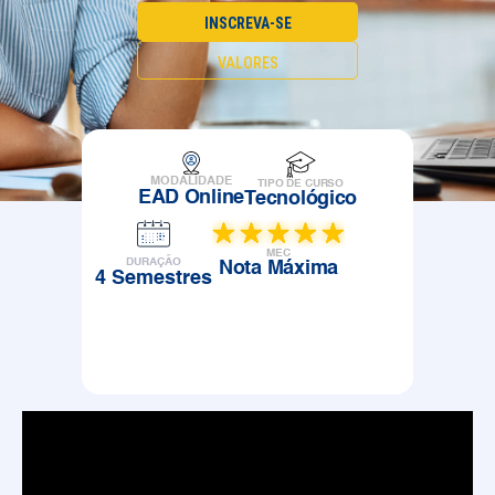
INSCREVA-SE
VALORES
MODALIDADE
TIPO DE CURSO
EAD Online
Tecnológico
MEC
DURAÇÃO
Nota Máxima
4 Semestres