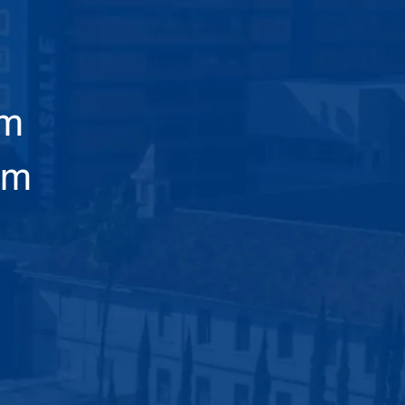
am
em