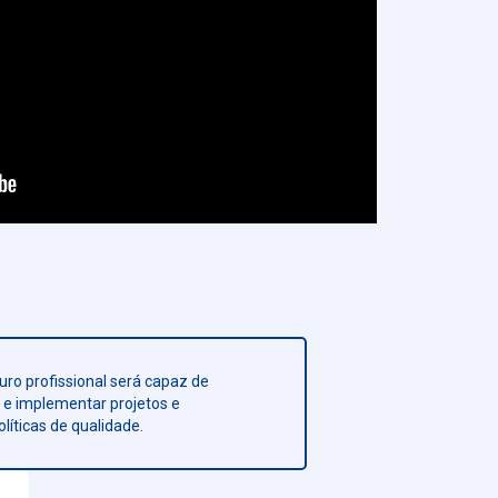
turo profissional será capaz de
ar e implementar projetos e
líticas de qualidade.