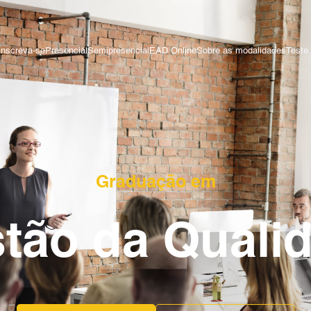
Inscreva-se
Presencial
Semipresencial
EAD Online
Sobre as modalidades
Teste 
Graduação em
tão da Quali