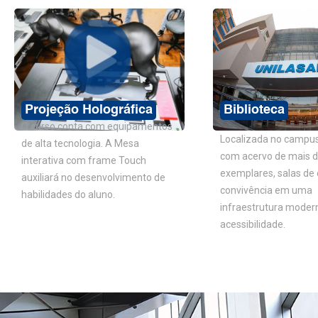
Projeção Holográfica
Biblioteca
O curso conta com equipamentos
Localizada no campus
de alta tecnologia. A Mesa
com acervo de mais d
interativa com frame Touch
exemplares, salas de
auxiliará no desenvolvimento de
convivência em uma
habilidades do aluno.
infraestrutura moder
acessibilidade.